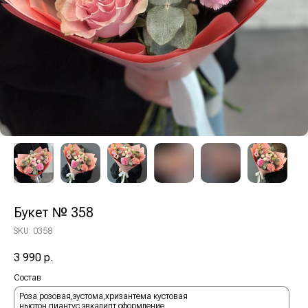
Букет № 358
SKU:
0358
3 990
р.
Состав
Роза розовая,эустома,хризантема кустовая
ньютон,диантус,эвкалипт,оформление