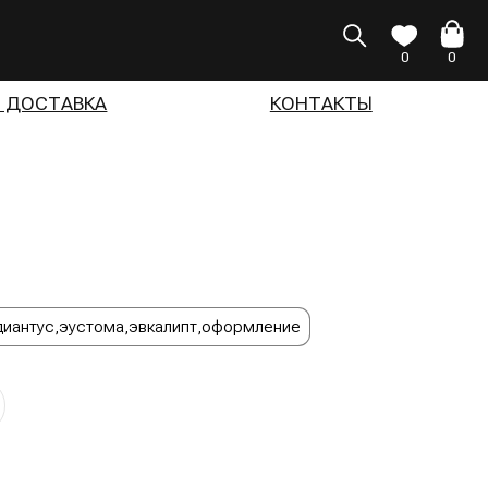
0
0
КОНТАКТЫ
тома,эвкалипт,оформление
иле Moss. К букету мы прилагаем фирменную
по уходу и средство по сохранению свежести