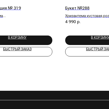
 КОРЗИНУ
В КОРЗИНУ
ТРЫЙ ЗАКАЗ
БЫСТРЫЙ ЗАКАЗ
ПОКУПАТЕЛЯМ
МЫ В 
Доставка и оплата
Vkontak
обках
О бренде
укеты
Контакты
укеты
укеты