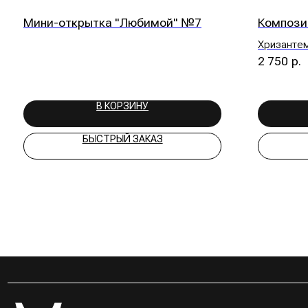
В КОРЗИНУ
В
БЫСТРЫЙ ЗАКАЗ
БЫС
КАТАЛОГ
Розы
Цветы в кор
Санкт-Петербург, г. Павловск,
Моно и дуоб
ул. Слуцкая 4
Авторские б
тел: 8 (981) 826-87-38
Свадебные б
Пн — Вс с 9–21:00