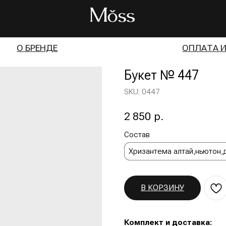
БРЕНДЕ
ОПЛАТА И ДОСТАВКА
Букет № 447
SKU:
0447
2 850
р.
Состав
Хризантема алтай,ньютон,диантус,эус
В КОРЗИНУ
Комплект и доставка:
Каждый букет упакован в фирменном ст
открытку c вашим текстом, инструкцию 