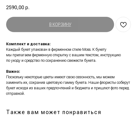
2590,00
р.
В КОРЗИНУ
Комплект и доставка:
Каждый букет упакован в фирменном стиле Moss. К букету
мы прилагаем фирменную открытку c вашим текстом, инструкцию
по уходу и средство по сохранению свежести букета.
Важно:
Поскольку некоторые цветы имеют свою сезонность, мы можем
заменить их, сохранив цветовую гамму букета. Наши флористы соберут
букет исходя из ваших предпочтений и бюджета и пришлют фото перед
отправкой.
Санкт-Петербург, г. Павловск,
ул. Слуцкая 4
Также вам может понравиться
тел: 8 (981) 826-87-38
Пн — Вс с 9–21:00
Санкт-Петербург, Колпинское