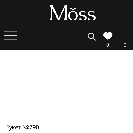
0
0
Букет №290